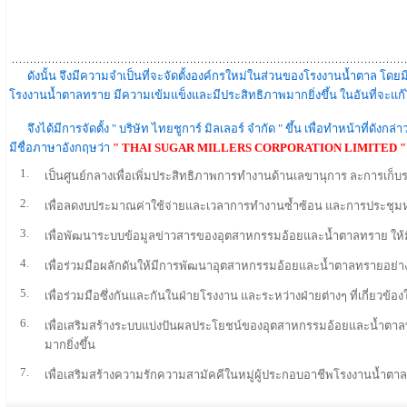
ดังนั้น จึงมีความจำเป็นที่จะจัดตั้งองค์กรใหม่ในส่วนของโรงงานน้ำตาล โด
โรงงานน้ำตาลทราย มีความเข้มแข็งและมีประสิทธิภาพมากยิ่งขึ้น ในอันที่จะแก
จึงได้มีการจัดตั้ง " บริษัท ไทยชูการ์ มิลเลอร์ จำกัด " ขึ้น เพื่อทำหน้าที่ดังก
มีชื่อภาษาอังกฤษว่า
" THAI SUGAR MILLERS CORPORATION LIMITED "
1.
เป็นศูนย์กลางเพื่อเพิ่มประสิทธิภาพการทำงานด้านเลขานุการ ละการเก็
2.
เพื่อลดงบประมาณค่าใช้จ่ายและเวลาการทำงานซ้ำซ้อน และการประชุมห
3.
เพื่อพัฒนาระบบข้อมูลข่าวสารของอุตสาหกรรมอ้อยและน้ำตาลทราย ให้มี
4.
เพื่อร่วมมือผลักดันให้มีการพัฒนาอุตสาหกรรมอ้อยและน้ำตาลทรายอย่าง
5.
เพื่อร่วมมือซึ่งกันและกันในฝ่ายโรงงาน และระหว่างฝ่ายต่างๆ ที่เกี
6.
เพื่อเสริมสร้างระบบแบ่งปันผลประโยชน์ของอุตสาหกรรมอ้อยและน้ำตาล
มากยิ่งขึ้น
7.
เพื่อเสริมสร้างความรักความสามัคคีในหมู่ผู้ประกอบอาชีพโรงงานน้ำตาล