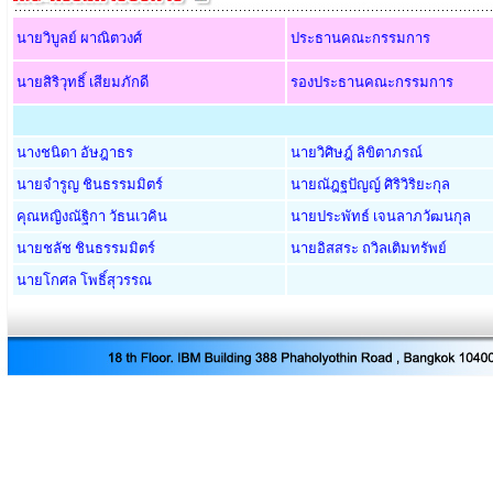
นายวิบูลย์ ผาณิตวงศ์
ประธานคณะกรรมการ
นายสิริวุทธิ์ เสียมภักดี
รองประธานคณะกรรมการ
นางชนิดา อัษฎาธร
นายวิศิษฎ์ ลิขิตาภรณ์
นายจำรูญ ชินธรรมมิตร์
นายณัฎฐปัญญ์ ศิริวิริยะกุล
คุณหญิงณัฐิกา วัธนเวคิน
นายประพัทธ์ เจนลาภวัฒนกุล
นายชลัช ชินธรรมมิตร์
นายอิสสระ ถวิลเติมทรัพย์
นายโกศล โพธิ์สุวรรณ