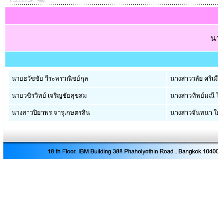
น
นายธวัชชัย วีระพรวณิชย์กุล
นางสาววลัย ศรีเม
นายวชิรวิทย์ เจริญชัยสุขสม
นางสาวทิพย์มณี โ
นางสาวปิยาพร จารุเกษตรสิน
นางสาวจันทนา ใ