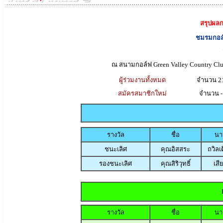
สรุปผลก
ชมรมกอล์
ณ สนามกอล์ฟ Green Valley Country C
ผู้ร่วมงานทั้งหมด
จำนวน 2
สมัครสมาชิกใหม่
จำนวน -
รางวัล
ชื่อ
นา
ชนะเลิศ
คุณอิสสระ
ถวิลเ
รองชนะเลิศ
คุณสิริวุทธิ์
เสี
รางวัล
ชื่อ
นา