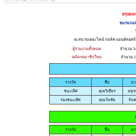
สรุปผลก
ชมรมกอล์
ณ สนามเดอะไพน์ กอล์ฟ แอนด์ลอดจ์
ผู้ร่วมงานทั้งหมด
จำนวน 3
สมัครสมาชิกใหม่
จำนวน 1
รางวัล
ชื่อ
นา
ชนะเลิศ
คุณวิเชียร
มธุร
รองชนะเลิศ
คุณวันชัย
จันท
รางวัล
ชื่อ
นา