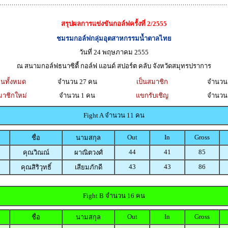
สรุปผลการแข่งขันกอล์ฟครั้งที่ 2/2555
ชมรมกอล์ฟกลุ่มอุตสาหกรรมน้ำตาลไทย
วันที่ 24 พฤษภาคม 2555
ณ สนามกอล์ฟธนาซิตี้ กอล์ฟ แอนด์ สปอร์ต คลับ จังหวัดสมุทรปราการ
งานทั้งหมด
จำนวน 27 คน
เป็นสมาชิก
จำนวน
มาชิกใหม่
จำนวน 1 คน
แขกรับเชิญ
จำนวน
Fight A จำนวน 11 คน
Out
In
Gross
ชื่อ
นามสกุล
44
41
85
คุณวิณณ์
ผาณิตวงศ์
43
43
86
คุณสิริวุทธิ์
เสียมภักดี
Fight B จำนวน 16 คน
Out
In
Gross
ชื่อ
นามสกุล