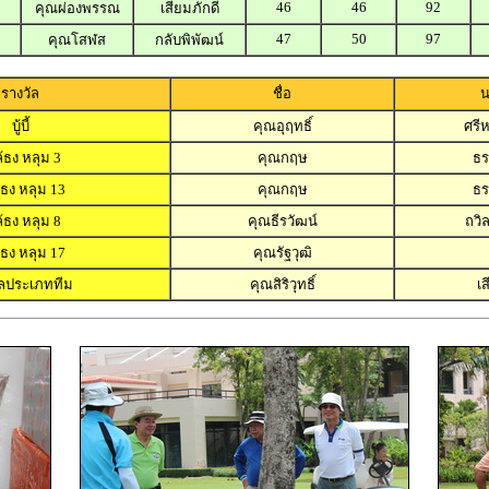
46
46
92
คุณผ่องพรรณ
เสียมภักดี
47
50
97
คุณโสฬส
กลับพิพัฒน์
รางวัล
ชื่อ
น
บู้บี้
คุณอุฤทธิ์
ศรี
้ธง หลุม 3
คุณกฤษ
ธ
้ธง หลุม 13
คุณกฤษ
ธ
้ธง หลุม 8
คุณธีรวัฒน์
ถวิล
้ธง หลุม 17
คุณรัฐวุฒิ
ัลประเภททีม
คุณสิริวุทธิ์
เส