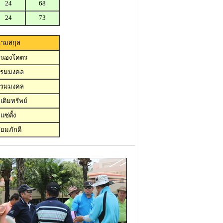
24
68
24
73
ามสกุล
หนองโคตร
รรมมงคล
รรมมงคล
เติมทรัพย์
แซ่ตั้ง
ียมภักดี