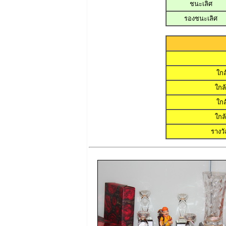
ชนะเลิศ
รองชนะเลิศ
ใกล
ใกล
ใกล
ใกล
รางว