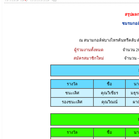
สรุปผลก
ชมรมกอล์
ณ สนามกอล์ฟบางไทรคันทรีคลับ ต
ผู้ร่วมงานทั้งหมด
จำนวน 2
สมัครสมาชิกใหม่
จำนวน -
รางวัล
ชื่อ
นา
ชนะเลิศ
คุณวิเชียร
มธุร
รองชนะเลิศ
คุณวิณณ์
ผาณ
รางวัล
ชื่อ
นา