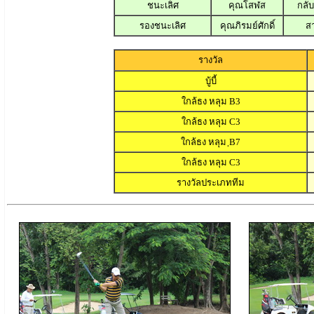
ชนะเลิศ
คุณโสฬส
กลับ
รองชนะเลิศ
คุณภิรมย์ศักดิ์
สา
รางวัล
บู้บี้
ใกล้ธง หลุม B3
ใกล้ธง หลุม C3
ใกล้ธง หลุม ฺB7
ใกล้ธง หลุม C3
รางวัลประเภททีม