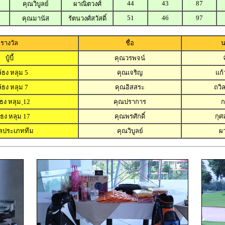
44
43
87
คุณวิบูลย์
ผาณิตวงศ์
51
46
97
คุณมานัส
รัตนวงศ์สวัสดิ์
รางวัล
ชื่อ
น
บู้บี้
คุณวรพจน์
้ธง หลุม 5
คุณเจริญ
แก้
้ธง หลุม 7
คุณอิสสระ
ถวิล
ธง หลุม ฺ12
คุณปราการ
ก
้ธง หลุม 17
คุณพรศักดิ์
กุ
ัลประเภททีม
คุณวิบูลย์
ผ