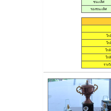
ชนะเลิศ
รองชนะเลิศ
ใกล
ใกล
ใกล้
ใกล
รางว