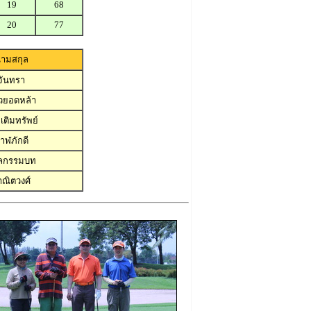
19
68
20
77
ามสกุล
จันทรา
วยอดหล้า
เติมทรัพย์
าฬภักดี
ศลกรรมบท
าณิตวงศ์