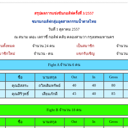
สรุปผลการแข่งขันกอล์ฟครั้งที่ 3/2557
ชมรมกอล์ฟกลุ่มอุตสาหกรรมน้ำตาลไทย
วันที่ 1 ตุลาคม 2557
ณ สนาม เดอะ เลกาซี่ กอล์ฟ คลับ คลองสามวา กรุงเทพมหานคร
งานทั้งหมด
จำนวน 24 คน
เป็นสมาชิก
จำนวน
มาชิกใหม่
จำนวน - คน
แขกรับเชิญ
จำนวน
Fight A จำนวน 6 คน
Out
In
Gross
ชื่อ
นามสกุล
40
40
80
คุณอิสสระ
ถวิลเติมทรัพย์
45
40
85
คุณสิริวุทธิ์
เสียมภักดี
Fight B จำนวน 18 คน
Out
In
Gross
ชื่อ
นามสกุล