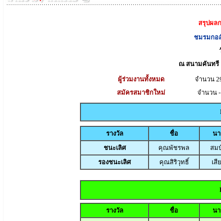
สรุปผลก
ชมรมกอล์
ณ สนามคันทรี ค
ผู้ร่วมงานทั้งหมด
จำนวน 2
สมัครสมาชิกใหม่
จำนวน -
รางวัล
ชื่อ
นา
ชนะเลิศ
คุณพัชรพล
สมบั
รองชนะเลิศ
คุณสิริวุทธิ์
เสี
รางวัล
ชื่อ
นา