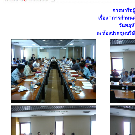
การหารือผ
เรื่อง "การกำหน
วันพฤหั
ณ ห้องประชุมบริษั