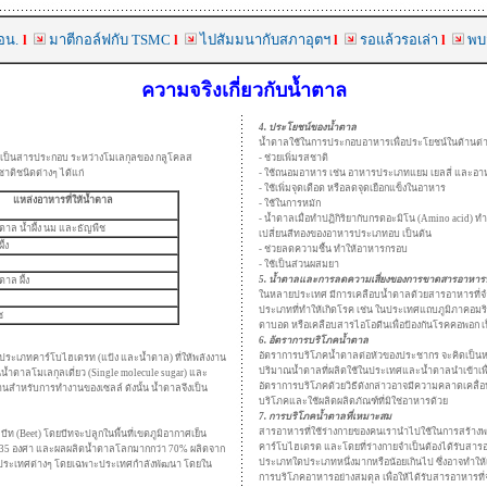
อน.
l
มาตีกอล์ฟกับ
TSMC
l
ไปสัมมนากับสภาอุตฯ
l
รอแล้วรอเล่า
l
พบ
ความจริงเกี่ยวกับน้ำตาล
4
. ประโยชน์ของน้ำตาล
น้ำตาลใช้ในการประกอบอาหารเพื่อประโยชน์ในด้านต่าง
r เป็นสารประกอบ ระหว่างโมเลกุลของ กลูโคลส
- ช่วยเพิ่มรสชาติ
าติชนิดต่างๆ ได้แก
- ใช้ถนอมอาหาร เช่น อาหารประเภทแยม เยลลี่ และอาห
- ใช้เพิ่มจุดเดือด หรือลดจุดเยือกแข็งในอาหาร
แหล่งอาหารที่ให้น้ำตาล
- ใช้ในการหมัก
- น้ำตาลเมื่อทำปฏิกิริยากับกรดอะมิโน (Amino acid) ท
ำตาล น้ำผึ้ง นม และธัญพืช
เปลี่ยนสีทองของอาหารประเภทอบ เป็นต้น
ึ้ง
- ช่วยลดความชื้น ทำให้อาหารกรอบ
- ใช้เป็นส่วนผสมยา
5. น้ำตาลและการลดความเสี่ยงของการขาดสารอาหา
ตาล ผึ้ง
ในหลายประเทศ มีการเคลือบน้ำตาลด้วยสารอาหารที่จ
ประเภทที่ทำให้เกิดโรค เช่น ในประเทศแถบภูมิภาคอมริ
ช
ตาบอด หรือเคลือบสารไอโอดีนเพื่อป้องกันโรคคอพอก เ
6. อัตราการบริโภคน้ำตาล
อัตราการบริโภคน้ำตาลต่อหัวของประชากร จะคิดเป็นห
ประเภทคาร์โบไฮเดรท (แป้ง และน้ำตาล) ที่ให้พลังงาน
ปริมาณน้ำตาลที่ผลิตใช้ในประเทศและน้ำตาลนำเข้าเพ
ำตาลโมเลกุลเดี่ยว (Single molecule sugar) และ
อัตราการบริโภคด้วยวิธีดังกล่าวอาจมีความคลาดเคลื่
งงานสำหรับการทำงานของเซลล์ ดังนั้น น้ำตาลจึงเป็น
บริโภคและใช้ผลิตผลิตภัณฑ์ที่มิใช่อาหารด้วย
7. การบริโภคน้ำตาลที่เหมาะสม
สารอาหารที่ใช้ร่างกายของคนเรานำไปใช้ในการสร้างพลั
ีท (Beet) โดยบีทจะปลูกในพื้นที่เขตภูมิอากาศเย็น
คาร์โบไฮเดรต และโดยที่ร่างกายจำเป็นต้องได้รับสาร
้งใต้ 35 องศา และผลผลิตน้ำตาลโลกมากกว่า 70% ผลิตจาก
ประเภทใดประเภทหนึ่งมากหรือน้อยเกินไป ซึ่งอาจทำให
กรในประเทศต่างๆ โดยเฉพาะประเทศกำลังพัฒนา โดยใน
การบริโภคอาหารอย่างสมดุล เพื่อให้ได้รับสารอาหารที่จำ