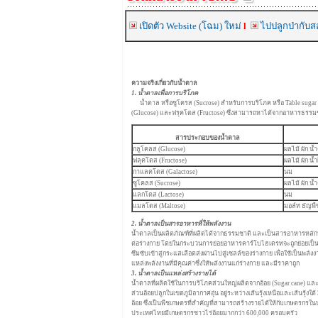
เปิดตัว Website (โฉม) ใหม
่
l
ไปปลูกป่ากับส
ความจริงเกี่ยวกับน้ำตาล
1. น้ำตาลเพื่อการบริโภค
น้ำตาล หรือซูโครส (Sucrose) สำหรับการบริโภค หรือ Table suga
(Glucose) และฟรุคโตส (Fructose) ซึ่งสามารถหาได้จากอาหารธรรมช
สารประกอบของน้ำตาล
กลูโคลส (Glucose)
ผลไม้ ผัก น้
ฟลุคโตส (Fructose)
ผลไม้ ผัก น้ำผ
กาแลคโตส (Galactose)
นม
ซูโคลส (Sucrose)
ผลไม้ ผัก น้ำ
แลกโตส (Lactose)
นม
แมลโตส (Maltose)
มอล์ท ธัญพื
2. น้ำตาลเป็นสารอาหารที่ให้พลังงาน
น้ำตาลเป็นผลิตภัณฑ์ที่ผลิตได้จากธรรมชาติ และเป็นสารอาหารหลัก
ต่อร่างกาย โดยในกระบวนการย่อยอาหารคาร์โบไฮเดรทจะถูกย่อยเป็นน้
ซึมซับเข้าสู่กระแสเลือดส่งผ่านไปสู่เซลล์ของร่างกาย เพื่อใช้เป็นพลั
แหล่งพลังงานที่มีคุณค่าซึ่งให้พลังงานแก่ร่างกาย และมีราคาถูก
3. น้ำตาลเป็นแหล่งสร้างรายได้
น้ำตาลที่ผลิตใช้ในการบริโภคส่วนใหญ่ผลิตจากอ้อย (Sugar cane) และบ
ส่วนอ้อยปลูกในเขตภูมิอากาศอุ่น อยู่ระหว่างเส้นรุ้งเหนือและเส้นรุ
อ้อย ซึ่งเป็นพืชเกษตรที่สำคัญที่สามารถสร้างรายได้ให้กับเกษตร
ประเทศไทยมีเกษตรกรชาวไร่อ้อยมากกว่า 600,000 ครอบครัว