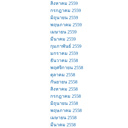
สิงหาคม 2559
กรกฎาคม 2559
มิถุนายน 2559
พฤษภาคม 2559
เมษายน 2559
มีนาคม 2559
กุมภาพันธ์ 2559
มกราคม 2559
ธันวาคม 2558
พฤศจิกายน 2558
ตุลาคม 2558
กันยายน 2558
สิงหาคม 2558
กรกฎาคม 2558
มิถุนายน 2558
พฤษภาคม 2558
เมษายน 2558
มีนาคม 2558