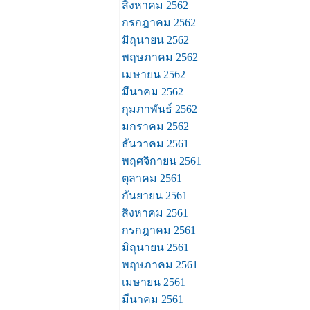
สิงหาคม 2562
กรกฎาคม 2562
มิถุนายน 2562
พฤษภาคม 2562
เมษายน 2562
มีนาคม 2562
กุมภาพันธ์ 2562
มกราคม 2562
ธันวาคม 2561
พฤศจิกายน 2561
ตุลาคม 2561
กันยายน 2561
สิงหาคม 2561
กรกฎาคม 2561
มิถุนายน 2561
พฤษภาคม 2561
เมษายน 2561
มีนาคม 2561