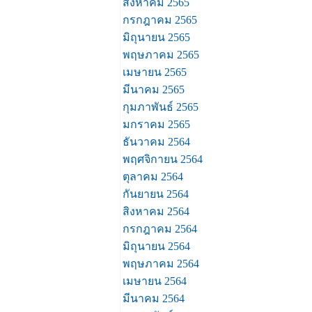
สิงหาคม 2565
กรกฎาคม 2565
มิถุนายน 2565
พฤษภาคม 2565
เมษายน 2565
มีนาคม 2565
กุมภาพันธ์ 2565
มกราคม 2565
ธันวาคม 2564
พฤศจิกายน 2564
ตุลาคม 2564
กันยายน 2564
สิงหาคม 2564
กรกฎาคม 2564
มิถุนายน 2564
พฤษภาคม 2564
เมษายน 2564
มีนาคม 2564